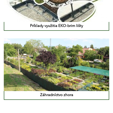
Príklady využitia EKO-brim lišty
Záhradníctvo zhora