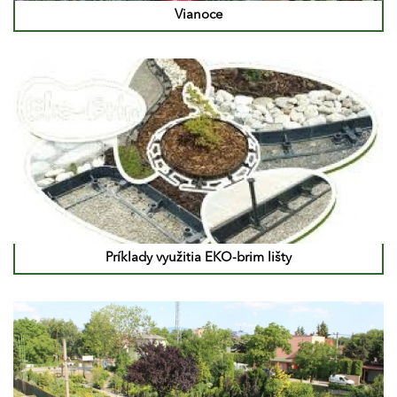
Vianoce
Príklady využitia EKO-brim lišty